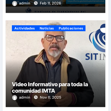
del SITIMTA. Si gustan
admin
Feb 11, 2026
acompañarnos, dejamos la liga
para que se inscriban:
Actividades
Noticias
Publicaciones
Video Informativo para toda la
comunidad IMTA
admin
Nov 11, 2025