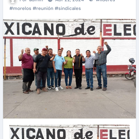
#
morelos
#
reunión
#
sindicales