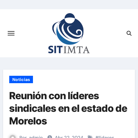
Saltar
al
contenido
Noticias
Reunión con líderes
sindicales en el estado de
Morelos
Por
admin
Abr 22, 2024
#
líderes