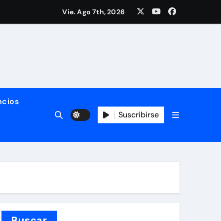
nología del SITIMTA. Si gustan acompañarnos, dejamos la lig
Vie. Ago 7th, 2026
ño. ¡Felices fiestas y próspero 2025!
 del SITIMTA
cios
Suscribirse
 vivas y seguras nos queremos!
Buscar