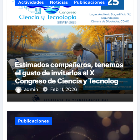
Actividades
Noticias
Publicaciones
Estimados compañeros, tenemos
el gusto de invitarlos al X
Congreso de Ciencia y Tecnología
del SITIMTA. Si gustan
admin
Feb 11, 2026
acompañarnos, dejamos la liga
para que se inscriban:
Publicaciones