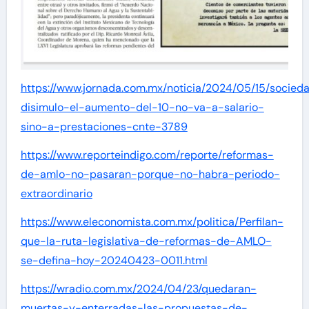
https://www.jornada.com.mx/noticia/2024/05/15/socied
disimulo-el-aumento-del-10-no-va-a-salario-
sino-a-prestaciones-cnte-3789
https://www.reporteindigo.com/reporte/reformas-
de-amlo-no-pasaran-porque-no-habra-periodo-
extraordinario
https://www.eleconomista.com.mx/politica/Perfilan-
que-la-ruta-legislativa-de-reformas-de-AMLO-
se-defina-hoy-20240423-0011.html
https://wradio.com.mx/2024/04/23/quedaran-
muertas-y-enterradas-las-propuestas-de-