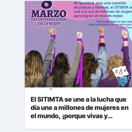
logía del
fiestas y próspero
TA. Si
2025!
an
pañarnos,
os la liga
que se
iban:
El SITIMTA se une a la lucha que
día une a millones de mujeres en
el mundo, ¡porque vivas y
seguras nos queremos!