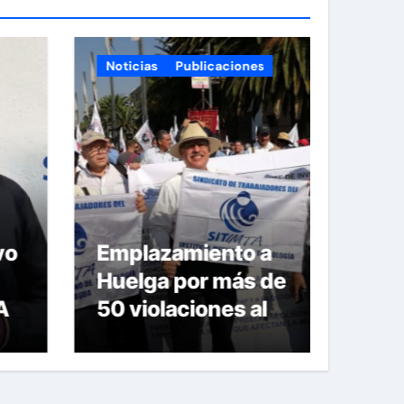
dejamos la liga para
que se inscriban:
Publicaciones
Publicaciones
amiento a
El SITIMTA se une
 por más de
a la lucha que día
aciones al
une a millones de
to
mujeres en el
ivo de
mundo, ¡porque
 del
vivas y seguras