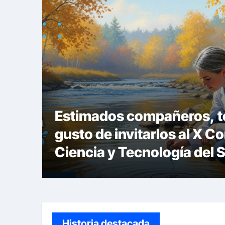
une a
Estimados compañeros, t
gusto de invitarlos al X C
os!
Ciencia y Tecnología del 
gustan acompañarnos, dej
para que se inscriban:
Historia destacada