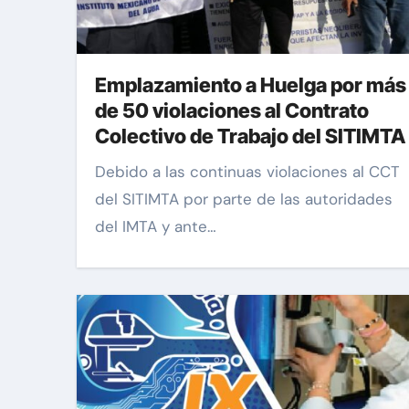
Emplazamiento a Huelga por más
de 50 violaciones al Contrato
Colectivo de Trabajo del SITIMTA
Debido a las continuas violaciones al CCT
del SITIMTA por parte de las autoridades
del IMTA y ante…