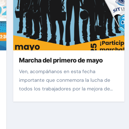
Marcha del primero de mayo
Ven, acompáñanos en esta fecha
importante que conmemora la lucha de
todos los trabajadores por la mejora de…