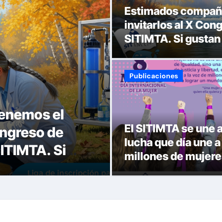
Estimados compañe
invitarlos al X Con
SITIMTA. Si gustan
para que se inscrib
Publicaciones
enemos el
Gracias por tu 
El SITIMTA se une a
ongreso de
alegría de esta
lucha que día une a
SITIMTA. Si
todo el año. ¡Fe
millones de mujere
amos la liga
2025!
el mundo, ¡porque
vivas y seguras no
queremos!