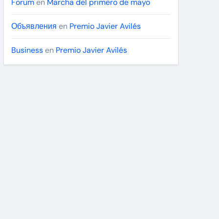
Forum
en
Marcha del primero de mayo
Объявления
en
Premio Javier Avilés
Business
en
Premio Javier Avilés