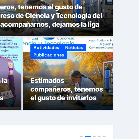
ros, tenemos el gusto de
greso de Ciencia y Tecnología del
 acompañarnos, dejamos la liga
an:
Actividades
Noticias
Publicaciones
apoyo; que la paz y la
 la
Estimados
s fiestas te acompañen
Vide
compañeros, tenemos
lices fiestas y próspero
com
s en
el gusto de invitarlos al
X Congreso de Ciencia
s
y Tecnología del
SITIMTA. Si gustan
acompañarnos,