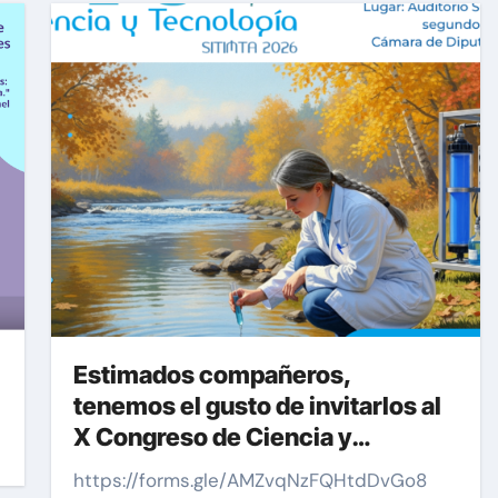
SITIMT
Estimados compañeros,
tenemos el gusto de invitarlos al
X Congreso de Ciencia y
Tecnología del SITIMTA. Si
https://forms.gle/AMZvqNzFQHtdDvGo8