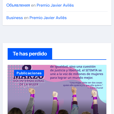
Объявления
en
Premio Javier Avilés
Business
en
Premio Javier Avilés
Te has perdido
Publicaciones