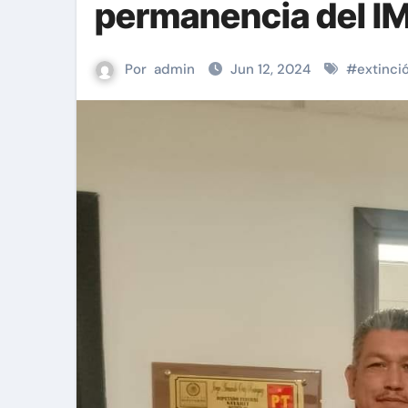
permanencia del I
Por
admin
Jun 12, 2024
#
extinci