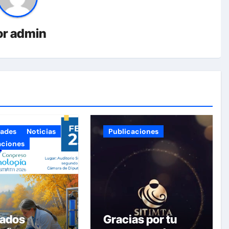
or
admin
dades
Noticias
Publicaciones
aciones
mados
Gracias por tu