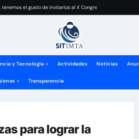
enemos el gusto de invitarlos al X Congreso de Ciencia y Tec
e la paz y la alegría de estas fiestas te acompañen todo el a
 toda la comunidad IMTA
 por más de 50 violaciones al Contrato Colectivo de Trabajo
 en el IMTA
ncia y Tecnología
Actividades
Noticias
Anun
os de desarrollo del Plan México
siones
Transparencia
 mayo
es acádemicos de la Universidad de Chapingo
ional de la Mujer
lucha que día une a millones de mujeres en el mundo, ¡porque
zas para lograr la