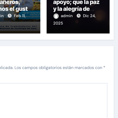
añeros,
apoyo; que la paz
os el gusto
y la alegría de
itarlos al X
estas fiestas te
in
Feb 11,
admin
Dic 24,
eso de
acompañen todo
2025
ia y
el año. ¡Felices
logía del
fiestas y próspero
TA. Si
2025!
n
pañarnos,
os la liga
licada.
Los campos obligatorios están marcados con
*
que se
iban: