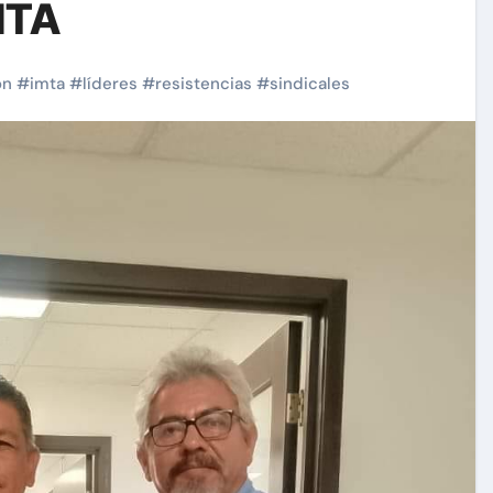
MTA
ón
#
imta
#
líderes
#
resistencias
#
sindicales