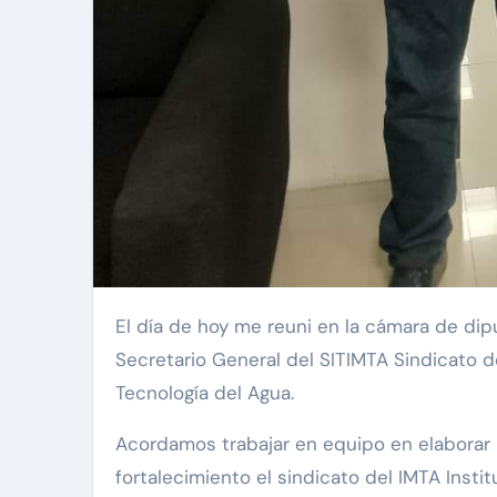
El día de hoy me reuni en la cámara de diputados con Jorge Humberto Salgado Rabadán
Secretario General del SITIMTA Sindicato d
Tecnología del Agua.
Acordamos trabajar en equipo en elaborar p
fortalecimiento el sindicato del IMTA Inst