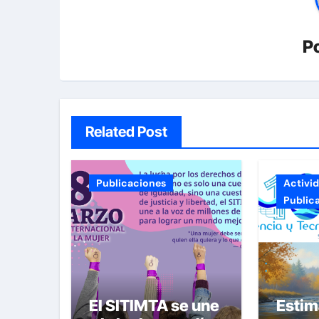
P
Related Post
Publicaciones
Activi
Public
El SITIMTA se une
Esti