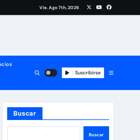
nología del SITIMTA. Si gustan acompañarnos, dejamos la lig
Vie. Ago 7th, 2026
ño. ¡Felices fiestas y próspero 2025!
 del SITIMTA
cios
Suscribirse
Buscar
 vivas y seguras nos queremos!
Buscar