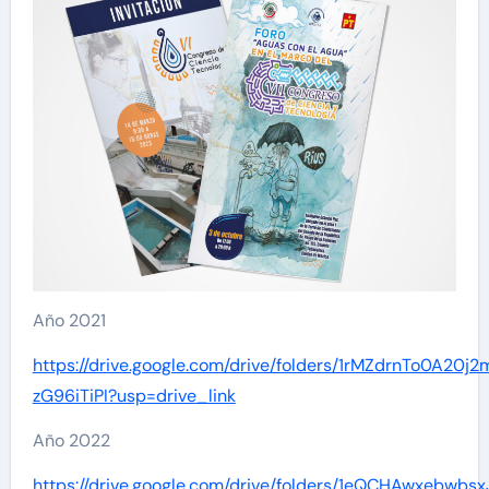
Año 2021
https://drive.google.com/drive/folders/1rMZdrnTo0A20j
zG96iTiPI?usp=drive_link
Año 2022
https://drive.google.com/drive/folders/1eQCHAwxebwb