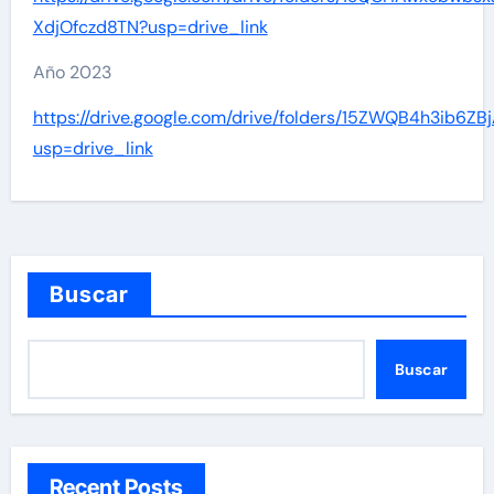
XdjOfczd8TN?usp=drive_link
Año 2023
https://drive.google.com/drive/folders/15ZWQB4h3ib6
usp=drive_link
Buscar
Buscar
Recent Posts