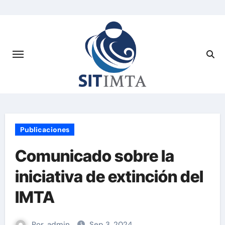
Saltar
al
contenido
Publicaciones
Comunicado sobre la
iniciativa de extinción del
IMTA
Por
admin
Sep 3, 2024