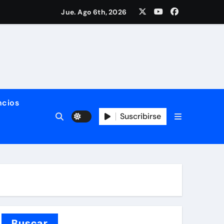
nología del SITIMTA. Si gustan acompañarnos, dejamos la lig
Jue. Ago 6th, 2026
ño. ¡Felices fiestas y próspero 2025!
 del SITIMTA
cios
Suscribirse
 vivas y seguras nos queremos!
Buscar