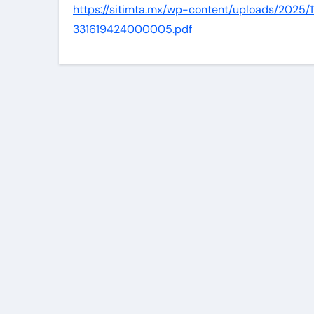
https://sitimta.mx/wp-content/uploads/2025/
331619424000005.pdf