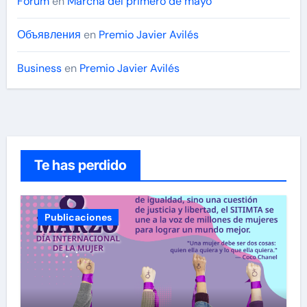
Forum
en
Marcha del primero de mayo
Объявления
en
Premio Javier Avilés
Business
en
Premio Javier Avilés
Te has perdido
Publicaciones