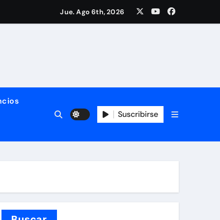
nología del SITIMTA. Si gustan acompañarnos, dejamos la lig
Jue. Ago 6th, 2026
ño. ¡Felices fiestas y próspero 2025!
 del SITIMTA
cios
Suscribirse
 vivas y seguras nos queremos!
Buscar