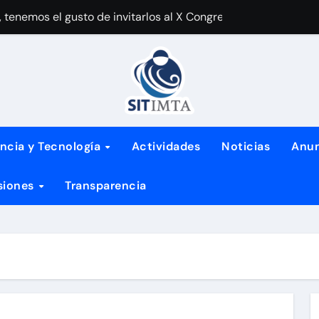
enemos el gusto de invitarlos al X Congreso de Ciencia y Tec
e la paz y la alegría de estas fiestas te acompañen todo el a
 toda la comunidad IMTA
 por más de 50 violaciones al Contrato Colectivo de Trabajo
 en el IMTA
ncia y Tecnología
Actividades
Noticias
Anun
os de desarrollo del Plan México
siones
Transparencia
 mayo
es acádemicos de la Universidad de Chapingo
ional de la Mujer
lucha que día une a millones de mujeres en el mundo, ¡porque